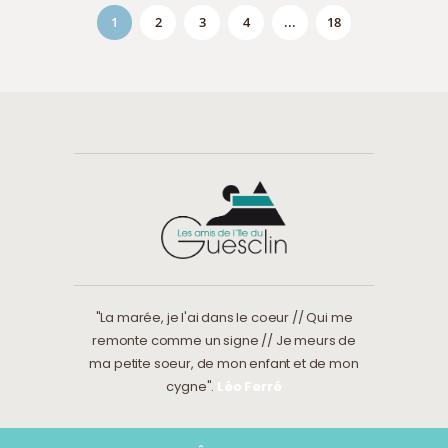
1
2
3
4
...
18
"La marée, je l'ai dans le coeur // Qui me
remonte comme un signe // Je meurs de
ma petite soeur, de mon enfant et de mon
cygne".
Léo Ferré