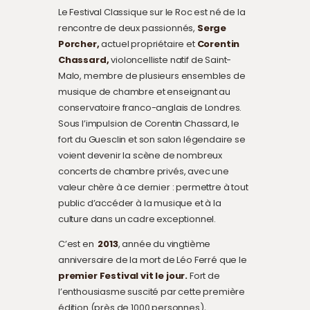
Le Festival Classique sur le Roc est né de la
rencontre de deux passionnés,
Serge
Porcher,
actuel propriétaire et
Corentin
Chassard,
violoncelliste natif de Saint-
Malo, membre de plusieurs ensembles de
musique de chambre et enseignant au
conservatoire franco-anglais de Londres.
Sous l’impulsion de Corentin Chassard, le
fort du Guesclin et son salon légendaire se
voient devenir la scène de nombreux
concerts de chambre privés, avec une
valeur chère à ce dernier : permettre à tout
public d’accéder à la musique et à la
culture dans un cadre exceptionnel.
C’est en
2013
, année du vingtième
anniversaire de la mort de Léo Ferré que le
premier Festival vit le jour.
Fort de
l’enthousiasme suscité par cette première
édition (près de 1000 personnes),