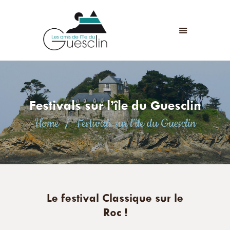
LES AMIS DE L'ÎLE DU GUESCLIN
LE FORT ET L’ÎLE
ASSOCIATION
ADHÉSION
Festivals sur l’île du Guesclin
ANIMATIONS
Home
Festivals sur l’île du Guesclin
ACTUALITÉS
CONTACT
Le festival Classique sur le
Roc !