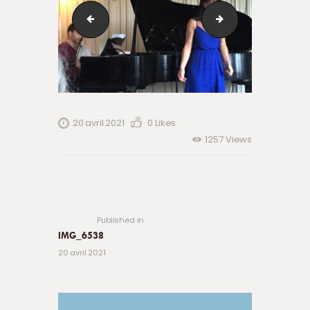
IMG_6532 (2)
IMG_6560
20 avril 2021
0
Likes
1257
Views
Navigation
de
Previous
post:
l’article
Published in
IMG_6538
20 avril 2021