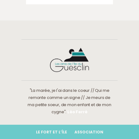
"La marée, je l'ai dans le coeur // Qui me
remonte comme un signe // Je meurs de
ma petite soeur, de mon enfant et de mon
cygne".
Léo Ferré
LE FORT ET L’ÎLE
ASSOCIATION