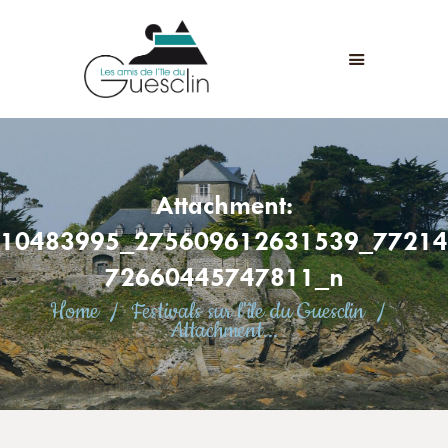
LES AMIS DE L'ÎLE DU GUESCLIN
LE FORT ET L’ÎLE
ASSOCIATION
ADHÉSION
Attachment:
ANIMATIONS
ACTUALITÉS
10483995_275609612631539_77214
CONTACT
72660445747811_n
Home
Festivals sur l'île du Guesclin
Attachment...