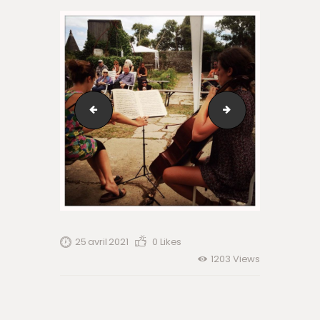
10524637_275180386007795_8128860291974632172
10330271_2751802
25 avril 2021
0
Likes
1203
Views
Navigation
de
Previous