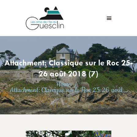
LES AMIS DE L'ÎLE DU GUESCLIN
LE FORT ET L’ÎLE
ASSOCIATION
ADHÉSION
Attachment: Classique sur le Roc 25-
ANIMATIONS
ACTUALITÉS
26 août 2018 (7)
CONTACT
Home
Attachment: Classique sur le Roc 25-26 août...