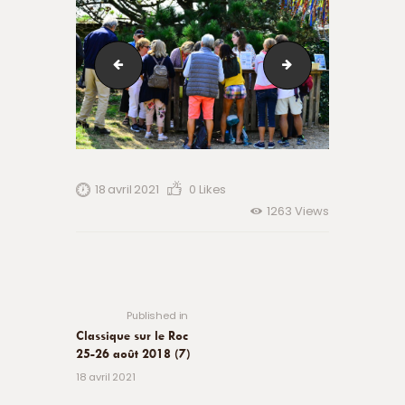
DSCF5603
40159372_935361
18 avril 2021
0
Likes
1263
Views
Navigation
de
Previous
post:
l’article
Published in
Classique sur le Roc
25-26 août 2018 (7)
18 avril 2021