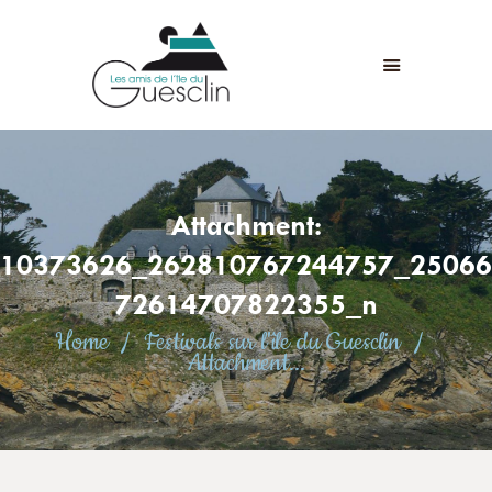
LES AMIS DE L'ÎLE DU GUESCLIN
LE FORT ET L’ÎLE
ASSOCIATION
ADHÉSION
Attachment:
ANIMATIONS
ACTUALITÉS
10373626_262810767244757_25066
CONTACT
72614707822355_n
Home
Festivals sur l'île du Guesclin
Attachment...