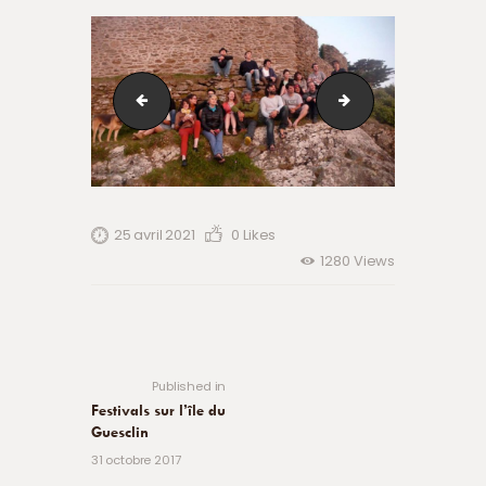
10343015_262810943911406_6262298778993487486
MjAxNjA4M2M4ODg
25 avril 2021
0
Likes
1280
Views
Navigation
de
Previous
post:
l’article
Published in
Festivals sur l’île du
Guesclin
31 octobre 2017