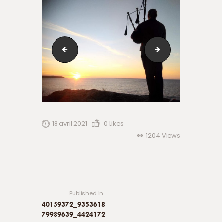
Classique sur le Roc 25-26 août 2018 (7)
WP_20200712_00
18 avril 2021
0
Likes
1204
Views
Navigation
de
Previous
post:
l’article
Published in
40159372_9353618
79989639_4424172