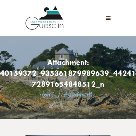
LES AMIS DE L'ÎLE DU GUESCLIN
LE FORT ET L’ÎLE
ASSOCIATION
ADHÉSION
Attachment:
ANIMATIONS
ACTUALITÉS
40159372_935361879989639_44241
CONTACT
72891654848512_n
Home
Attachment...