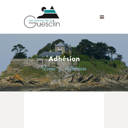
LES AMIS DE L'ÎLE DU GUESCLIN
LE FORT ET L’ÎLE
ASSOCIATION
ADHÉSION
Adhésion
ANIMATIONS
Home
Adhésion
ACTUALITÉS
CONTACT