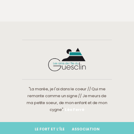
"La marée, je l'ai dans le coeur // Qui me
remonte comme un signe // Je meurs de
ma petite soeur, de mon enfant et de mon
cygne".
Léo Ferré
LE FORT ET L’ÎLE
ASSOCIATION