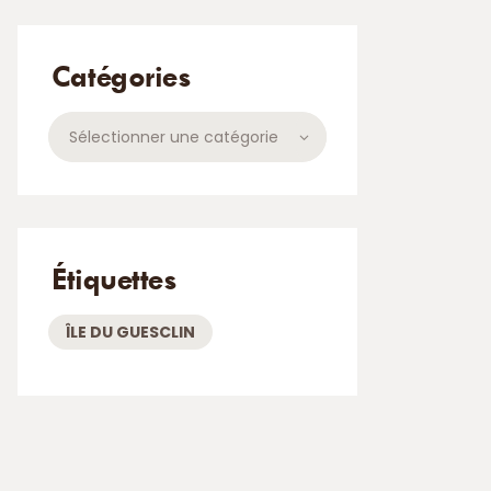
Catégories
09_933907303468430_2281601281787166720_n
Catégories
Étiquettes
ÎLE DU GUESCLIN