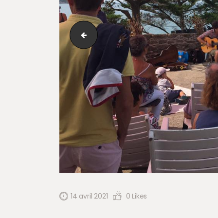
21032674_730934383765724_8623238495
14 avril 2021
0
Likes