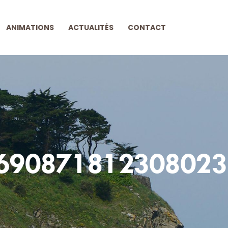
ANIMATIONS
ACTUALITÉS
CONTACT
690871812308023