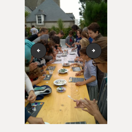
IMG_8767
WP_20170827_015