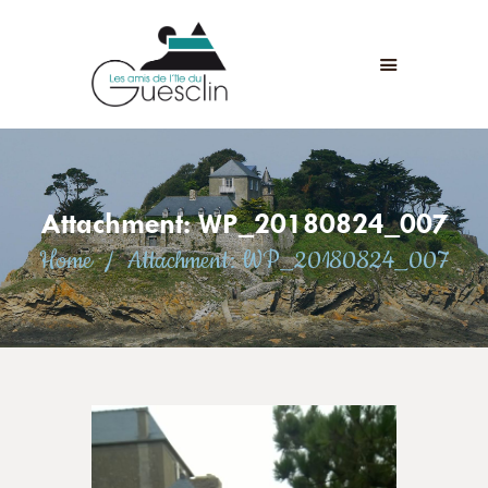
LES AMIS DE L'ÎLE DU GUESCLIN
LE FORT ET L’ÎLE
ASSOCIATION
ADHÉSION
Attachment: WP_20180824_007
ANIMATIONS
Home
Attachment: WP_20180824_007
ACTUALITÉS
CONTACT