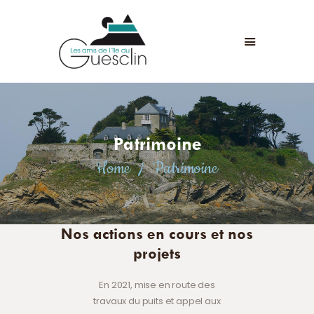
LES AMIS DE L'ÎLE DU GUESCLIN
LE FORT ET L’ÎLE
ASSOCIATION
ADHÉSION
Patrimoine
ANIMATIONS
Home
Patrimoine
ACTUALITÉS
CONTACT
Nos actions en cours et nos
projets
En 2021, mise en route des
travaux du puits et appel aux