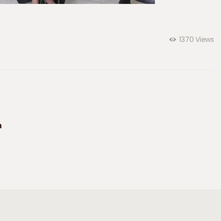
1370
Views
n