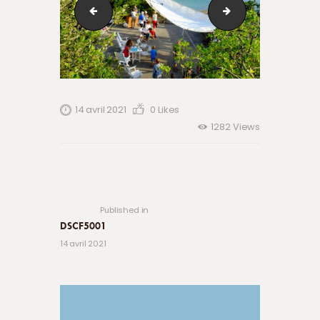
Classique sur le Roc 25-26 août 2018 (31)
DSCF5622
14 avril 2021
0
Likes
1282
Views
Navigation
de
Previous
post:
l’article
Published in
DSCF5001
14 avril 2021