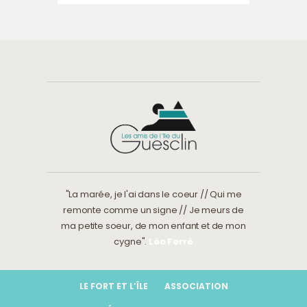
"La marée, je l'ai dans le coeur // Qui me
remonte comme un signe // Je meurs de
ma petite soeur, de mon enfant et de mon
cygne".
Léo Ferré
LE FORT ET L’ÎLE
ASSOCIATION