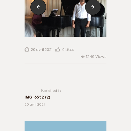
smart
IMG_6538
20 avril 2021
0
Likes
1249
Views
Navigation
de
Previous
post:
l’article
Published in
IMG_6532 (2)
20 avril 2021