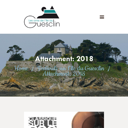
LES AMIS DE L'ÎLE DU GUESCLIN
LE FORT ET L’ÎLE
ASSOCIATION
ADHÉSION
Attachment: 2018
ANIMATIONS
Home
Festivals sur l'île du Guesclin
ACTUALITÉS
Attachment: 2018
CONTACT