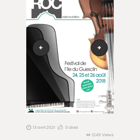
WP_20170824_002
WP_20180824_04
13 avril 2021
0
Likes
1245
Views