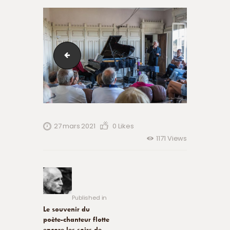
21032736_869589383206591_8262755737647194200
27 mars 2021
0
Likes
1171
Views
Navigation
de
Previous
post:
l’article
Published in
Le souvenir du
poète-chanteur flotte
encore les soirs de