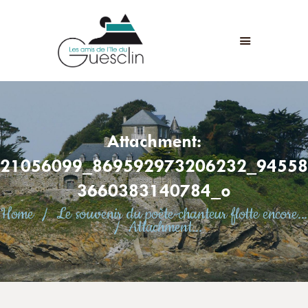
LES AMIS DE L'ÎLE DU GUESCLIN
LE FORT ET L’ÎLE
ASSOCIATION
ADHÉSION
Attachment:
ANIMATIONS
ACTUALITÉS
21056099_869592973206232_94558
CONTACT
3660383140784_o
Home
Le souvenir du poète-chanteur flotte encore...
Attachment...