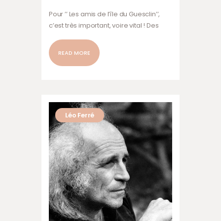
Pour ’’ Les amis de l’île du Guesclin’’,
c’est très important, voire vital ! Des
jeunes, des anciens, des fidèles, des
occasionnels, des amis, des artistes,
READ MORE
des passionnés de patrimoine… . Tout
un monde de bénévoles prêt à relever
ses manches, à plancher sur un projet,
à se produire musicalement… Ils
répondent toujours présents. MERCI à
Léo Ferré
eux ! Pour que la terrasse Guinguette…