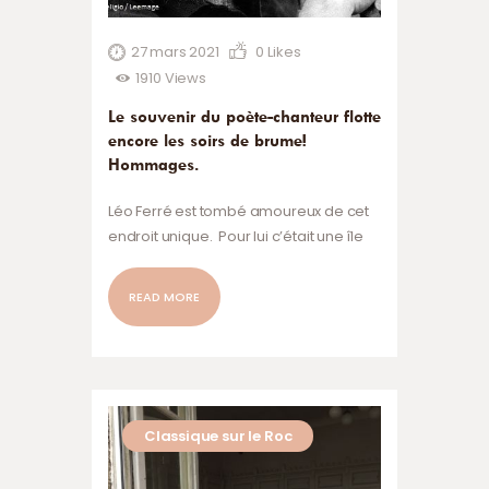
27 mars 2021
0
Likes
1910
Views
Le souvenir du poète-chanteur flotte
encore les soirs de brume!
Hommages.
Léo Ferré est tombé amoureux de cet
endroit unique. Pour lui c’était une île
d’inspiration. Il y vécut pendant dix ans,
il y composa certaines de ses plus
READ MORE
belles chansons : La marée, je l’ai dans
le cœur // Qui me remonte comme un
signe // Je meurs de ma petite sœur,
de mon enfant et de mon cygne..”.
Ces…
Classique sur le Roc