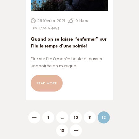
25 février 2021
0
Likes
1774
Views
Quand on se laisse “enfermer” sur
l’ile le temps d’une soirée!
Etre sur l’ile à marée haute et passer
une soirée en musique
READ MORE
Pagination
<
PAGE
1
…
PAGE
10
PAGE
11
PAGE
12
des
publications
>
PAGE
13