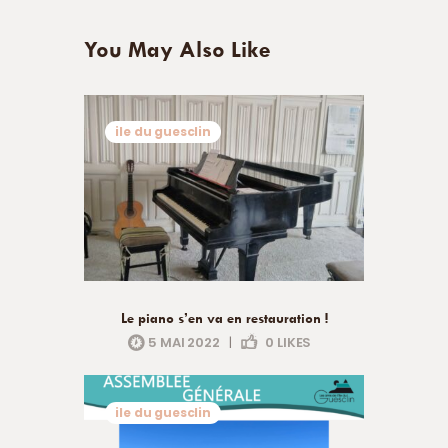
You May Also Like
ile du guesclin
Le piano s’en va en restauration !
5 MAI 2022
|
0
LIKES
ile du guesclin