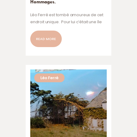
Hommages.
Léo Ferré est tombé amoureux de cet
endroit unique. Pour lui c’était une île
d’inspiration. Il y vécut pendant dix ans,
il y composa certaines de ses plus
READ MORE
belles chansons : La marée, je l’ai dans
le cœur // Qui me remonte comme un
signe // Je meurs de ma petite sœur,
de mon enfant et de mon cygne..”.
Ces…
Léo Ferré