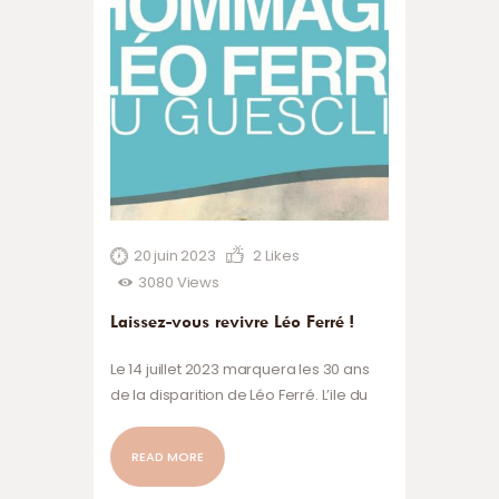
20 juin 2023
2
Likes
3080
Views
Laissez-vous revivre Léo Ferré !
Le 14 juillet 2023 marquera les 30 ans
de la disparition de Léo Ferré. L’ile du
Guesclin fût un lieu d’inspiration pour
Léo Ferré qui y séjourna de 1959 à 1968.
READ MORE
Il y composa de nombreux poèmes,
notamment ‘’Les chants de la fureur’’ et