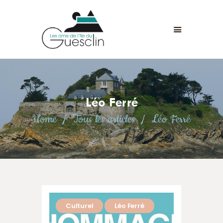
LES AMIS DE L'ÎLE DU GUESCLIN
LE FORT ET L’ÎLE
ASSOCIATION
ADHÉSION
Léo Ferré
ANIMATIONS
Home
Tous les articles
Léo Ferré
ACTUALITÉS
CONTACT
Culturel
Léo Ferré