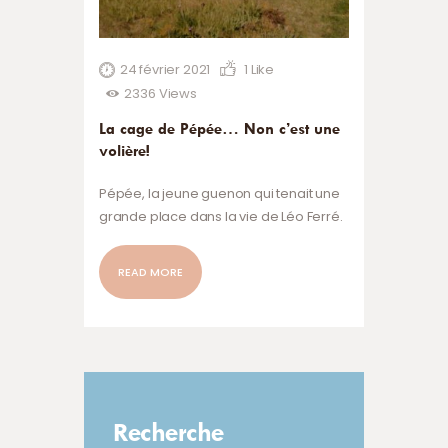
24 février 2021
1
Like
2336
Views
La cage de Pépée… Non c’est une
volière!
Pépée, la jeune guenon qui tenait une
grande place dans la vie de Léo Ferré.
READ MORE
Recherche