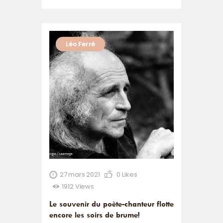
de nombreuses chansons qui furent
de grands succès dont ‘’La mémoire
et la mer’’, qui illustre si bien…
Léo Ferré
27 mars 2021
0
Likes
1912
Views
Le souvenir du poète-chanteur flotte
encore les soirs de brume!