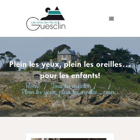
LES AMIS DE L'ÎLE DU GUESCLIN
LE FORT ET L’ÎLE
ASSOCIATION
ADHÉSION
Plein les yeux, plein les oreilles…
ANIMATIONS
ACTUALITÉS
pour les enfants!
CONTACT
Home
Tous les articles
...
Plein les yeux, plein les oreilles… pour...