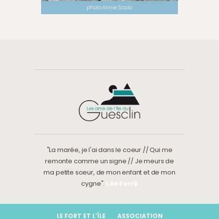
photo Annie Scala
"La marée, je l'ai dans le coeur // Qui me
remonte comme un signe // Je meurs de
ma petite soeur, de mon enfant et de mon
cygne".
Léo Ferré
LE FORT ET L’ÎLE
ASSOCIATION