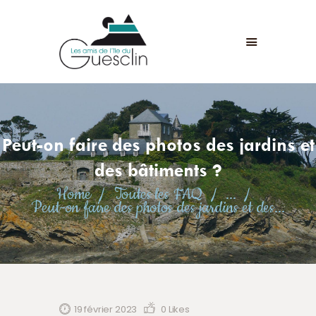
LES AMIS DE L'ÎLE DU GUESCLIN
LE FORT ET L’ÎLE
ASSOCIATION
ADHÉSION
Peut-on faire des photos des jardins et
ANIMATIONS
ACTUALITÉS
des bâtiments ?
CONTACT
Home
Toutes les FAQ
...
Peut-on faire des photos des jardins et des...
19 février 2023
0
Likes