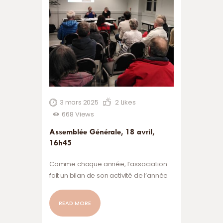
3 mars 2025
2
Likes
668
Views
Assemblée Générale, 18 avril,
16h45
Comme chaque année, l’association
fait un bilan de son activité de l’année
passée, et présente les projets
d’animation et d’évènements à venir,
READ MORE
en particulier pour 2025. L’Assemblée
Générale, dédiée aux adhérents 2024,