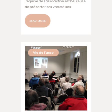
L’équipe de l’association est heureuse
de présenter ses vœux à ses
adhérents et à tous les curieux et
passionnés de l’ile du Guesclin. Ce
READ MORE
sera avec plaisir que nous vous
accueillerons à la saison 2025 pour
nos ”Événements au Guesclin” : à
Pâques, avec les enfants pour la
chasse aux œufs, en Juin pour la
Vie de l'asso
journée Bien-Être, en septembre
pour…