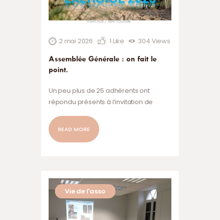
2 mai 2026
1
Like
304
Views
Assemblée Générale : on fait le
point.
Un peu plus de 25 adhérents ont
répondu présents à l’invitation de
l’association ce vendredi 3 avril 2026.
Des fidèles mais aussi des personnes
READ MORE
ayant découvert l’association lors des
journées Patrimoine en 2025. Serge
Porcher, François Bagot, Michel
Tranchevent et Corentin Chassard ont
présenté le bilan de la saison 2025 et
Vie de l'asso
les projets de l’association pour 2026.
BILAN 2025 2025…