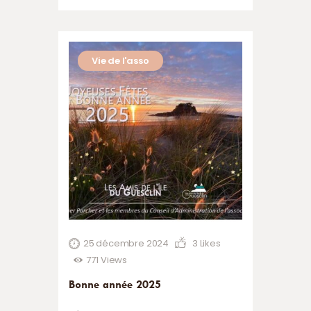
est ouverte aux non adhérents 2024.
Ceux-ci peuvent y assister, poser des
questions, mais ne peuvent voter les
Vie de l'asso
bilans Rapport Moral, Rapport Financier
et Election des membres du…
25 décembre 2024
3
Likes
771
Views
Bonne année 2025