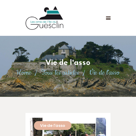
LES AMIS DE L'ÎLE DU GUESCLIN
LE FORT ET L’ÎLE
ASSOCIATION
ADHÉSION
Vie de l’asso
ANIMATIONS
Home
Tous les articles
Vie de l’asso
ACTUALITÉS
CONTACT
Vie de l'asso