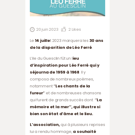
20 juin 2023
2
Likes
Le
14 juille
t 2023 marquera les
30 ans
de la disparition de Léo Ferré
.
L’ile du Guesclin fût un l
ieu
d’inspiration pour Léo Ferré qui y
séjourna de 1959 à 1968
. Il y
composa de nombreux poèmes,
notamment ‘
’Les chants de la
fureur’
’ et de nombreuses chansons
qui furent de grands succès dont ‘
’La
mémoire et la mer’’, qui illustre si
bien son état d’âme et le lieu.
L’association,
qui à plusieurs reprises
lui a rendu hommage,
a souhaité