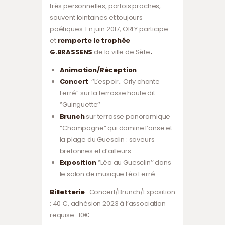
très personnelles, parfois proches,
souvent lointaines et toujours
poétiques. En juin 2017, ORLY participe
et
remporte le trophée
G.BRASSENS
de la ville de Sète
.
Animation/Réception
Concert
‘’L’espoir.. Orly chante
Ferré’’ sur la terrasse haute dit
‘’Guinguette’’
Brunch
sur terrasse panoramique
‘’Champagne” qui domine l’anse et
la plage du Guesclin : saveurs
bretonnes et d’ailleurs
Exposition
‘’Léo au Guesclin’’ dans
le salon de musique Léo Ferré
Billetterie
: Concert/Brunch/Exposition
: 40 €, adhésion 2023 à l’association
requise : 10€