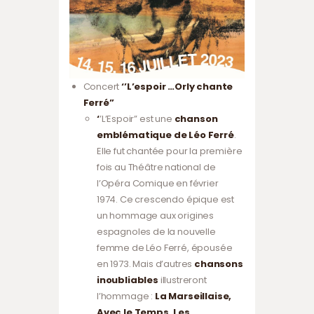
Concert
‘’L’espoir …Orly chante
Ferré”
‘
’L’Espoir” est une
chanson
emblématique de Léo Ferré
.
Elle fut chantée pour la première
fois au Théâtre national de
l’Opéra Comique en février
1974. Ce crescendo épique est
un hommage aux origines
espagnoles de la nouvelle
femme de Léo Ferré, épousée
en 1973. Mais d’autres
chansons
inoubliables
illustreront
l’hommage :
La Marseillaise,
Avec le Temps, Les