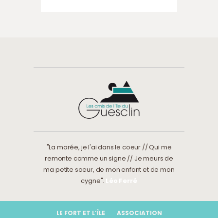
"La marée, je l'ai dans le coeur // Qui me
remonte comme un signe // Je meurs de
ma petite soeur, de mon enfant et de mon
cygne".
Léo Ferré
LE FORT ET L’ÎLE
ASSOCIATION