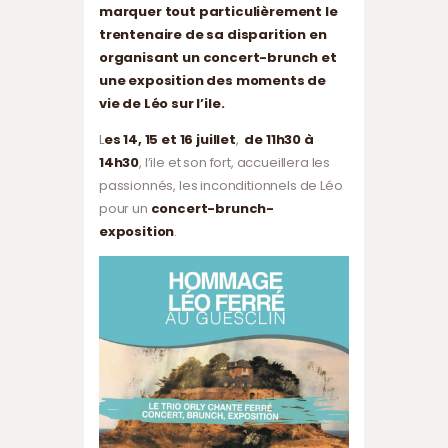
marquer tout particulièrement le
trentenaire de sa disparition en
organisant un concert-brunch et
une exposition des moments de
vie de Léo sur l’ile.
L
es 14, 15 et 16 juillet
,
de 11h30 à
14h30
, l’ile et son fort, accueillera les
passionnés, les inconditionnels de Léo
pour un
concert-brunch-
exposition
.