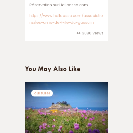
Réservation sur Helloasso.com
https://www.helloasso.com/associatio
ns/les-amis-de-l-ile-du-guesclin
3080
Views
You May Also Like
culturel