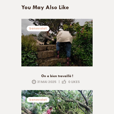
You May Also Like
benevolat
On a bien travaillé !
31 MAI 2025
|
0
LIKES
benevolat