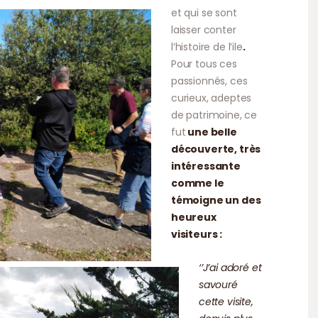
et qui se sont
laisser conter
l’histoire de l’ile
.
Pour tous ces
passionnés, ces
curieux, adeptes
de patrimoine, ce
fut
une belle
découverte, très
intéressante
comme le
témoigne un des
heureux
visiteurs :
‘’J’ai adoré et
savouré
cette visite,