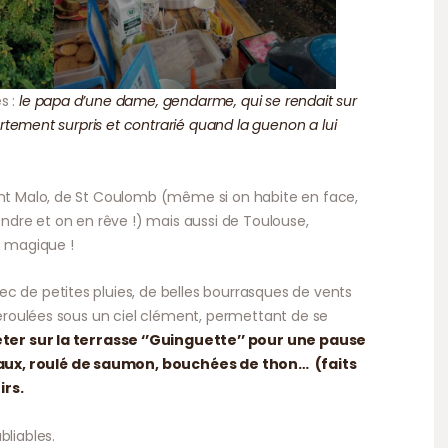
s :
le papa d’une dame, gendarme, qui se rendait sur
fortement surpris et contrarié quand la guenon a lui
int Malo, de St Coulomb (même si on habite en face,
rendre et on en rêve !) mais aussi de Toulouse,
u magique !
c de petites pluies, de belles bourrasques de vents
 déroulées sous un ciel clément, permettant de se
êter sur la terrasse ‘’Guinguette’’ pour une pause
aux, roulé de saumon, bouchées de thon… (faits
irs.
bliables.