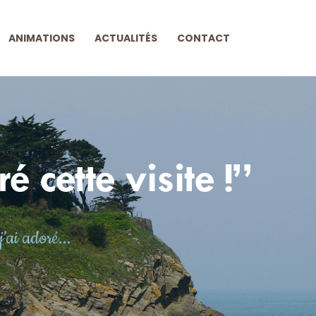
ANIMATIONS
ACTUALITÉS
CONTACT
 cette visite !’’
’ai adoré...