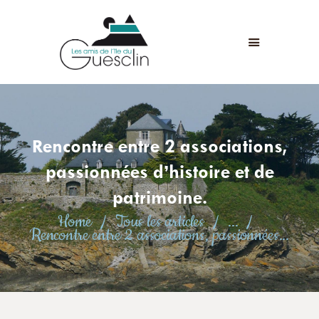
LES AMIS DE L'ÎLE DU GUESCLIN
LE FORT ET L’ÎLE
ASSOCIATION
ADHÉSION
Rencontre entre 2 associations,
ANIMATIONS
ACTUALITÉS
passionnées d’histoire et de
CONTACT
patrimoine.
Home
Tous les articles
...
Rencontre entre 2 associations, passionnées...