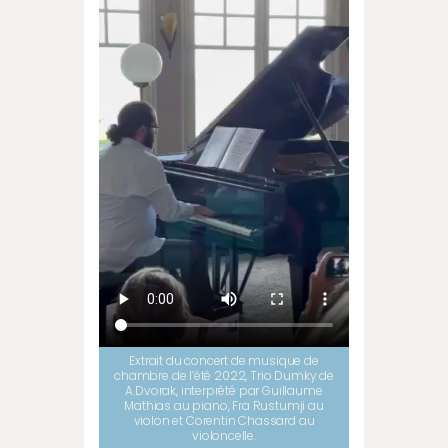
Extrait du concert de musique de
chambre de l’été 2022, Trio Dumky de
A.Dvorak, interprété par Guillaume
Mathias au piano, Fra Rustumji au
violon et Corentin Chassard au
violoncelle.