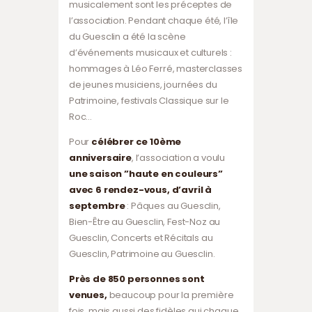
musicalement sont les préceptes de
l’association. Pendant chaque été, l’île
du Guesclin a été la scène
d’événements musicaux et culturels :
hommages à Léo Ferré, masterclasses
de jeunes musiciens, journées du
Patrimoine, festivals Classique sur le
Roc…
Pour
célébrer ce 10ème
anniversaire
, l’association a voulu
une saison ”haute en couleurs”
avec 6 rendez-vous, d’avril à
septembre
: Pâques au Guesclin,
Bien-Être au Guesclin, Fest-Noz au
Guesclin, Concerts et Récitals au
Guesclin, Patrimoine au Guesclin.
Près de 850 personnes sont
venues,
beaucoup pour la première
fois, mais aussi des fidèles qui chaque