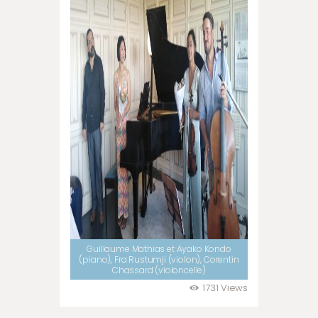
Guillaume Mathias et Ayako Kondo
(piano), Fra Rustumji (violon), Corentin
Chassard (violoncelle)
1731
Views