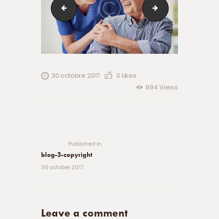
blog-4-copyright
blog-2-copyright
30 octobre 2017
0
Likes
694
Views
Navigation
de
Previous
post:
l’article
Published in
blog-3-copyright
30 octobre 2017
Leave a comment