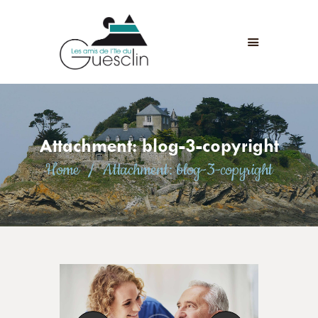
LES AMIS DE L'ÎLE DU GUESCLIN
LE FORT ET L’ÎLE
ASSOCIATION
ADHÉSION
Attachment: blog-3-copyright
ANIMATIONS
Home
Attachment: blog-3-copyright
ACTUALITÉS
CONTACT