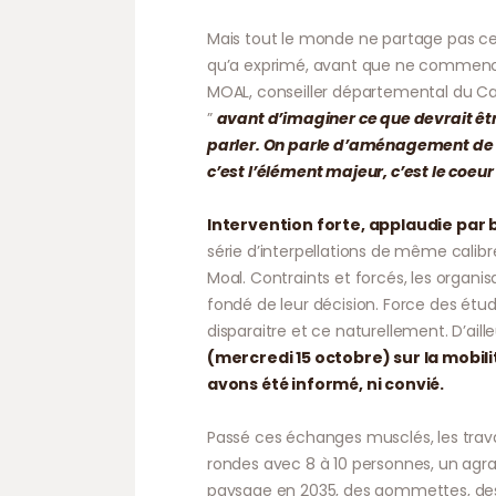
Mais tout le monde ne partage pas ce 
qu’a exprimé, avant que ne commencent
MOAL, conseiller départemental du Can
”
avant d’imaginer ce que devrait être 
parler. On parle d’aménagement de l’
c’est l’élément majeur, c’est le coeur
Intervention forte, applaudie par
série d’interpellations de même calib
Moal. Contraints et forcés, les organ
fondé de leur décision. Force des étude
disparaitre et ce naturellement. D’aill
(mercredi 15 octobre) sur la mobilit
avons été informé, ni convié.
Passé ces échanges musclés, les trav
rondes avec 8 à 10 personnes, un agra
paysage en 2035, des gommettes, des 