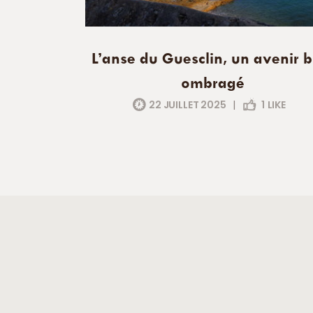
L’anse du Guesclin, un avenir b
ombragé
22 JUILLET 2025
|
1
LIKE