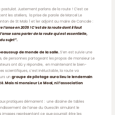
postulat. Justement parlons de la route ! C’est ce
 les ateliers, la prise de parole de Marcel Le
ton de St Malo 1 et 1er adjoint au maire de Cancale :
l’anse en 2035 ! C’est de la route dont il faut
anse sans parler de la route qui est essentielle,
 du sujet”.
 beaucoup de monde de la salle.
S’en est suivie une
re, de personnes partageant les propos de monsieur Le
isateurs ont dû y répondre, en maintenant le bien-
s scientifiques, c’est inéluctable, la route va
eurs un
groupe de pilotage aura lieu le lendemain
é. Mais ni monsieur Le Moal, ni l’association
aux pratiques démarrent : une dizaine de tables
ndissement de l’anse du Guesclin simulant le
images représentant ce que pourrait être les