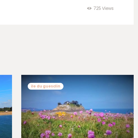
725
Views
ile du guesclin