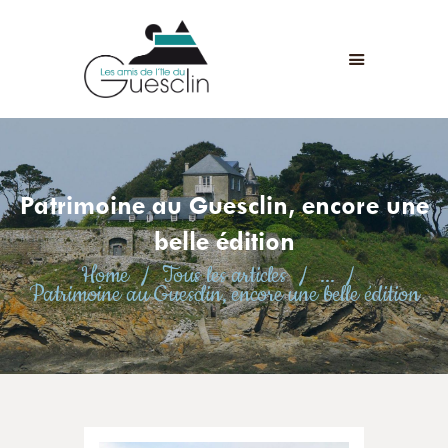
LES AMIS DE L'ÎLE DU GUESCLIN
LE FORT ET L’ÎLE
ASSOCIATION
ADHÉSION
Patrimoine au Guesclin, encore une
ANIMATIONS
ACTUALITÉS
belle édition
CONTACT
Home
Tous les articles
...
Patrimoine au Guesclin, encore une belle édition