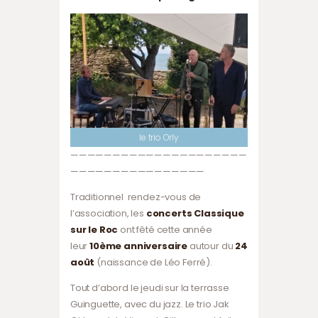
le trio Orly
—————————————————————
————————————————
Traditionnel rendez-vous de
l’association, les
concerts Classique
sur le Roc
ont fêté cette année
leur
10ème
anniversaire
autour du
24
août
(naissance de Léo Ferré).
Tout d’abord le jeudi sur la terrasse
Guinguette, avec du jazz. Le trio Jak