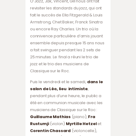
O’Jazz, Jak, Vincent, Gill nous ont fait
revisiter les standards du jazz, qui ont
fait le succès de Ella Fitzgerald & Louis
Armstrong, Chet Baker, Franck Sinatra
ou encore Ray Charles. Un trio où la
connivence particulière d’amis jouant
ensemble depuis presque 15 ans nous
a fait swinguer pendant les 2 sets de
25 minutes. Le final a réuni le trio de
jazz et le trio des musiciens de
Classique sur le Roc.
Puis le vendredi et le samedi,
dans le
salon de Léo, lieu intimiste
,
pendant plus d’une heure,
le public a
été en communion musicale avec les
musiciens de Classique sur le Roc :
Guillaume Mathias
(piano),
Fra
Rustumji
(violon)
Myrtille
Hetzel
et
Corentin
Chassard
(violoncelle),