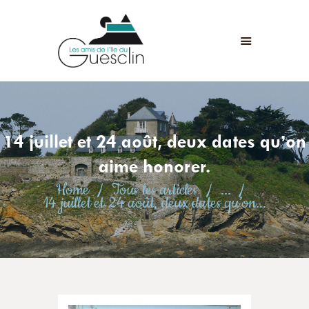
LES AMIS DE L'ÎLE DU GUESCLIN
LE FORT ET L’ÎLE
ASSOCIATION
ADHÉSION
14 juillet et 24 août, deux dates qu’on
ANIMATIONS
ACTUALITÉS
aime honorer.
CONTACT
Home
Tous les articles
...
14 juillet et 24 août, deux dates qu’on...