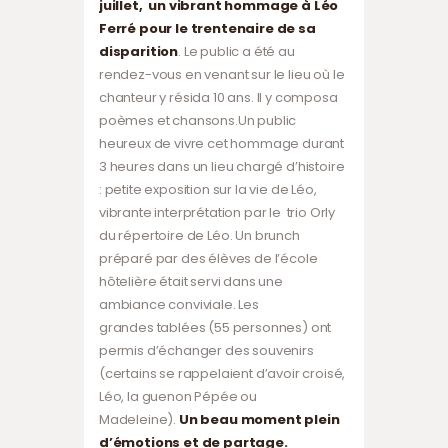
juillet,
un vibrant hommage à Léo
Ferré pour le trentenaire de sa
disparition
. Le public a été au
rendez-vous en venant sur le lieu où le
chanteur y résida 10 ans. Il y composa
poèmes et chansons.Un public
heureux de vivre cet hommage durant
3 heures dans un lieu chargé d’histoire
: petite exposition sur la vie de Léo,
vibrante interprétation par le trio Orly
du répertoire de Léo. Un brunch
préparé par des élèves de l’école
hôtelière était servi dans une
ambiance conviviale. Les
grandes tablées (55 personnes) ont
permis d’échanger des souvenirs
(certains se rappelaient d’avoir croisé,
Léo, la guenon Pépée ou
Madeleine).
Un beau moment plein
d’émotions et de partage.