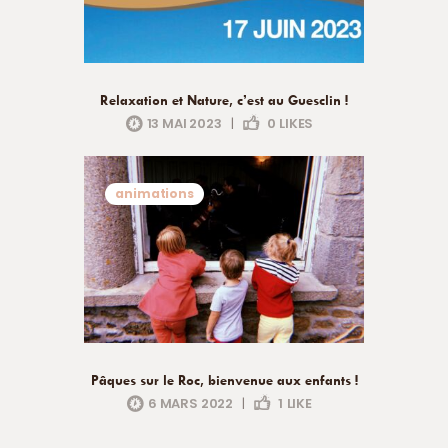
Relaxation et Nature, c’est au Guesclin !
13 MAI 2023
|
0
LIKES
animations
Pâques sur le Roc, bienvenue aux enfants !
6 MARS 2022
|
1
LIKE