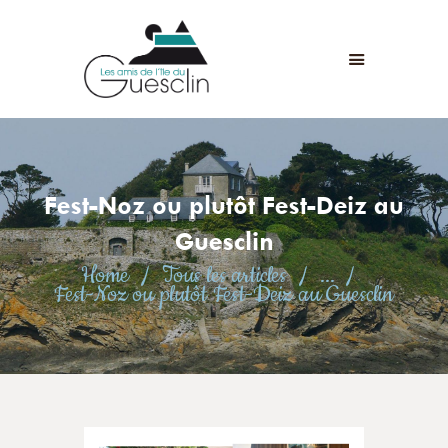
LES AMIS DE L'ÎLE DU GUESCLIN
LE FORT ET L’ÎLE
ASSOCIATION
ADHÉSION
Fest-Noz ou plutôt Fest-Deiz au
ANIMATIONS
ACTUALITÉS
Guesclin
CONTACT
Home
Tous les articles
...
Fest-Noz ou plutôt Fest-Deiz au Guesclin