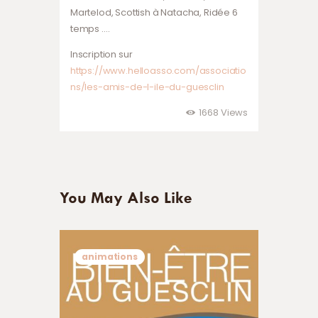
Martelod, Scottish à Natacha, Ridée 6
temps ….
Inscription sur
https://www.helloasso.com/associatio
ns/les-amis-de-l-ile-du-guesclin
1668
Views
You May Also Like
animations