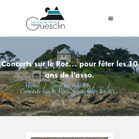
LES AMIS DE L'ÎLE DU GUESCLIN
LE FORT ET L’ÎLE
ASSOCIATION
ADHÉSION
Concerts sur le Roc… pour fêter les 10
ANIMATIONS
ACTUALITÉS
ans de l’asso.
CONTACT
Home
Tous les articles
...
Concerts sur le Roc… pour fêter les 10...