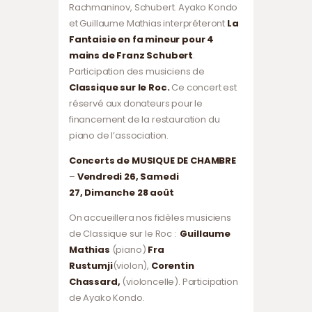
Rachmaninov, Schubert. Ayako Kondo
et Guillaume Mathias interpréteront
La
Fantaisie en fa mineur pour 4
mains de Franz Schubert
.
Participation des musiciens de
Classique sur le Roc.
Ce concert est
réservé aux donateurs pour le
financement de la restauration du
piano de l’association.
Concerts de MUSIQUE DE CHAMBRE
–
Vendredi 26, Samedi
27,
Dimanche 28
août
On accueillera nos fidèles musiciens
de Classique sur le Roc :
Guillaume
Mathias
(piano)
Fra
Rustumji
(violon),
Corentin
Chassard,
(violoncelle). Participation
de Ayako Kondo.