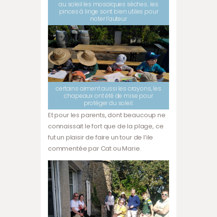
au soleil les mosaïques séches.. les
pinces à linge sont bien utiles pour
noter l’auteur
certains aiment aussi les crayons, les
chapeaux ont été de mise pour
protéger du soleil.
Et pour les parents, dont beaucoup ne
connaissait le fort que de la plage, ce
fut un plaisir de faire un tour de l’ile
commentée par Cat ou Marie.