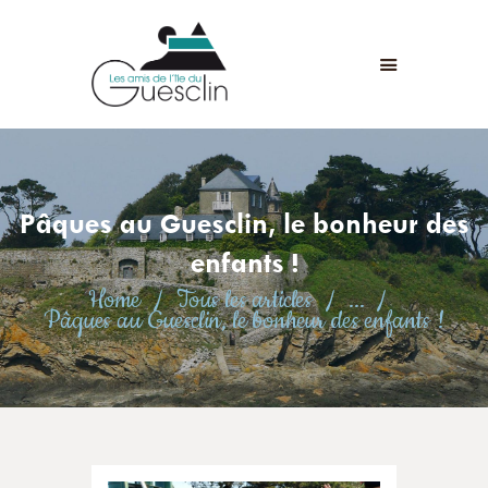
LES AMIS DE L'ÎLE DU GUESCLIN
LE FORT ET L’ÎLE
ASSOCIATION
ADHÉSION
Pâques au Guesclin, le bonheur des
ANIMATIONS
ACTUALITÉS
enfants !
CONTACT
Home
Tous les articles
...
Pâques au Guesclin, le bonheur des enfants !