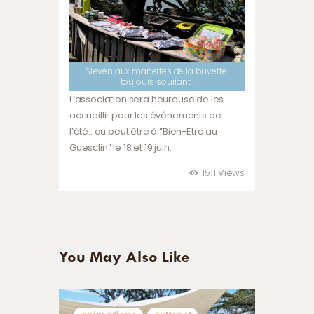
Steven aux manettes de la buvette..
toujours souriant .
L’association sera heureuse de les
accueillir pour les événements de
l’été.. ou peut être à ”Bien-Etre au
Guesclin” le 18 et 19 juin.
1511
Views
You May Also Like