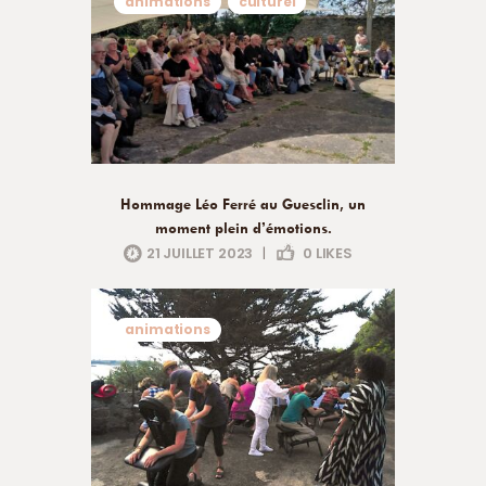
animations
culturel
Hommage Léo Ferré au Guesclin, un
moment plein d’émotions.
21 JUILLET 2023
|
0
LIKES
animations