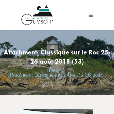
LES AMIS DE L'ÎLE DU GUESCLIN
LE FORT ET L’ÎLE
ASSOCIATION
ADHÉSION
Attachment: Classique sur le Roc 25-
ANIMATIONS
ACTUALITÉS
26 août 2018 (53)
CONTACT
Home
Attachment: Classique sur le Roc 25-26 août...