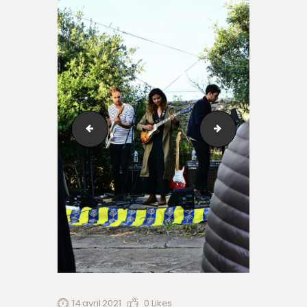
40008509_933907303468430_228160128178716672
Classique sur le Ro
14 avril 2021
0
Likes