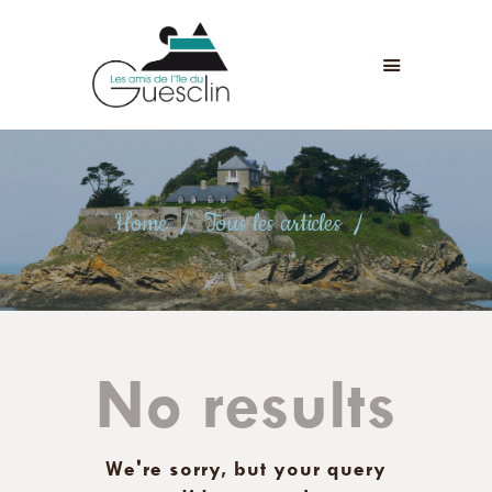
LES AMIS DE L'ÎLE DU GUESCLIN
LE FORT ET L’ÎLE
ASSOCIATION
ADHÉSION
Home
Tous les articles
ANIMATIONS
ACTUALITÉS
CONTACT
No results
We're sorry, but your query