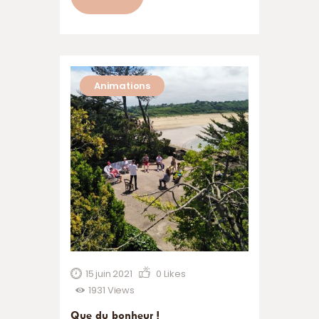
Malgré un temps pluvieux annoncé,
nos candidats visiteurs ont fait
confiance au temps breton de la côte
d’Emeraude.. et ils ont eu raison. Des
éclaircies il y en eut suffisamment pour
Animations
visiter…
15 juin 2021
0
Likes
1931
Views
Que du bonheur !