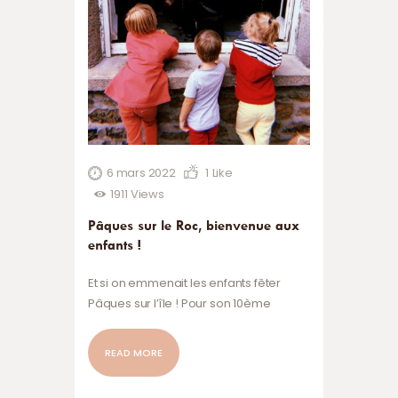
6 mars 2022
1
Like
1911
Views
Pâques sur le Roc, bienvenue aux
enfants !
Et si on emmenait les enfants fêter
Pâques sur l’île ! Pour son 10ème
anniversaire l’association a souhaité
consacrer ce weekend pascal aux
READ MORE
enfants. Des animations spécialement
dédiées à nos chérubins : atelier