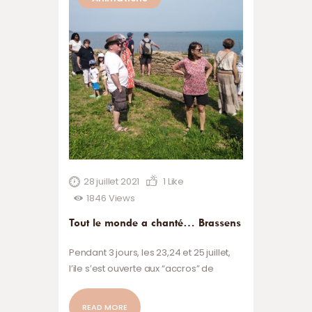
28 juillet 2021
1
Like
1846
Views
Tout le monde a chanté… Brassens
Pendant 3 jours, les 23,24 et 25 juillet,
l’ile s’est ouverte aux “accros” de
Brassens, aux inconditionnels de l’ile ou
à tous ceux qui rêvaient d’y monter !
READ MORE