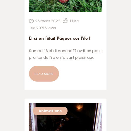
26 mars 2022
1
Like
2071
Views
Et si on fêtait Pâques sur l’ile !
Samedi 16 et dimanche 17 avril, on peut
profiter de l’ile en faisant plaisir aux
enfants ! Les enfants adorent chercher
les oeufs cachés dans le jardin.. C’est
READ MORE
chaud… c’est froid… ! On s’en souvient
tous. L’association a voulu illustrer cette
belle tradition. Les jardins de l’ile seront
un terrain de jeu idéal pour la chasse
aux oeufs de Pâques…
Animations