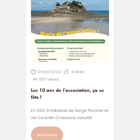
12 avril 2022
0
Likes
1551
Views
Les 10 ans de l’association, ça se
fête !
En 2012 à l’initiative de Serge Porcher et
de Corentin Chassard, naissait
l’association Les amis de l’île du
Guesclin. Une belle aventure
READ MORE
commençait, rythmée par de belles