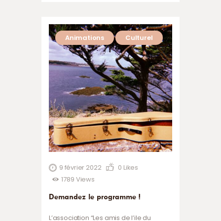
mosaïque dirigé par Catherine
Sevellec, découverte musicale et
instrumentale par Corentin Chassard
Animations
Culturel
dans le salon de musique Léo Ferré, et
bien-sûr chasse aux oeufs animée par
Ian…
9 février 2022
0
Likes
1789
Views
Demandez le programme !
L’association “Les amis de l’ile du