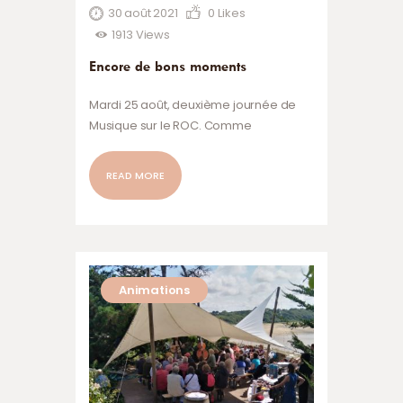
30 août 2021
0
Likes
1913
Views
Encore de bons moments
Mardi 25 août, deuxième journée de
Musique sur le ROC. Comme
dimanche, soleil et public au rdv. Un
public qui a apprécié le trio Jak O’Jazz
READ MORE
et a chanté avec les Gars d’La Houle
venu au pied levé pour remplacer le
Duo Yverschu. Entre ces deux récitals,
plein de rythme, les visiteurs ont pu
faire le tour de l’ile. Le…
Animations