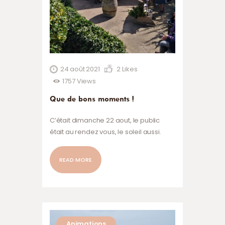
24 août 2021
2
Likes
1757
Views
Que de bons moments !
C’était dimanche 22 aout, le public
était au rendez vous, le soleil aussi.
Quel dommage que Le duo Yverschu,
ait eu un empêchement pour venir
READ MORE
chanter. Nous en avons été bien tristes.
C’est Ian WoodWard qui les a
remplacé ”au pied levé”. Nos ”iliens du
moment” ont pu fredonner avec Ian ”la
valse à mille temps” entre autres. Il
Animations
nous…