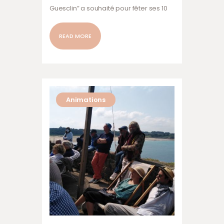
Guesclin” a souhaité pour fêter ses 10
ans d’existence, faire une année
“haute en couleurs musicales” avec 5
READ MORE
animations culturelles, avec 12
journées où l’ile sera ouverte au public.
Evénements sur le Roc , c’est d’avril à
septembre 2022 Pâques sur le Roc,
samedi 16 & dimanche 17 avril :
Animations
animations spéciales enfants, chasse…