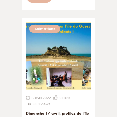
rencontres entre le public et les
artistes. Partager ce lieu avec les
amoureux de vieilles pierres, de
patrimoine, de musique, avec les
Animations
passionnés de Léo Ferré. ”Un tel
patrimoine se doit d’être partagé”.…
12 avril 2022
0
Likes
1380
Views
Dimanche 17 avril, profitez de l’île