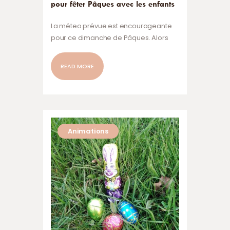
pour fêter Pâques avec les enfants
La méteo prévue est encourageante
pour ce dimanche de Pâques. Alors
venez passer avec les enfants un bon
moment sur l’ile, dans ses jardins.
READ MORE
Emmenez votre pique-nique. Déjeuner
en plein air, avec vue sur l’anse du
Guesclin, c’est exceptionnel! Les
enfants seront captivés par l’atelier
mosaïque et réaliseront de belles
Animations
compositions. Ils seront tout ouïe aux
explications musicales de Corentin…