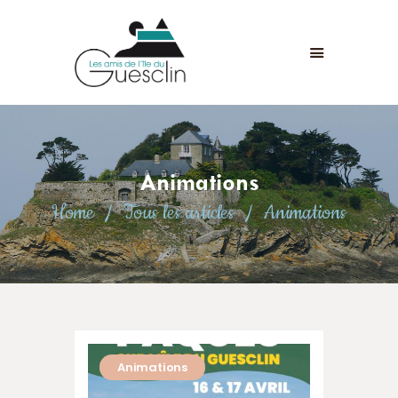
LES AMIS DE L'ÎLE DU GUESCLIN
LE FORT ET L’ÎLE
ASSOCIATION
ADHÉSION
Animations
ANIMATIONS
Home
Tous les articles
Animations
ACTUALITÉS
CONTACT
Animations